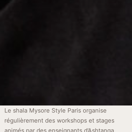
Le shala Mysore Style Paris organise
régulièrement des workshops et stages
animés par des enseignants d’Ashtanga