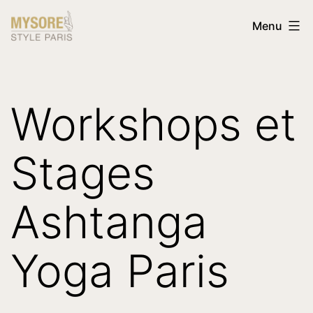
Aller
Mysore
Menu
au
Style
contenu
Paris
Workshops et
Stages
Ashtanga
Yoga Paris