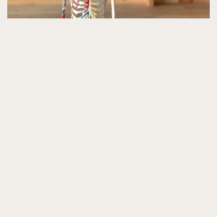
Oui, bien sûr !
Il est regrettable que vous ayez une
blessure si elle est due à la pratique ou à un
enseignant qui vous à fait faire une posture
avant que vous ne soyez prêt. Concentrons
sur la qualité, pas sur le nombre de poses