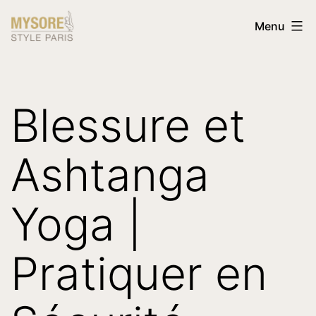
Aller
Mysore
Menu
au
Style
contenu
Paris
Blessure et
Ashtanga
Yoga |
Pratiquer en